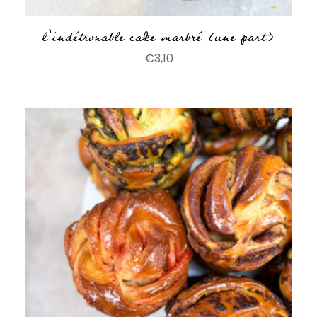
l’indétronable cake marbré (une part)
€
3,10