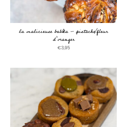
la malicieuse babka – pistache/fleur
d’oranger
€
3,95