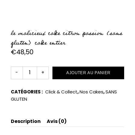
le malicieux cake citron passion (sans
gluten) cake entier
€
48,50
AJOUTER AU PANIER
CATÉGORIES :
Click & Collect
,
Nos Cakes
,
SANS
GLUTEN
Description
Avis (0)