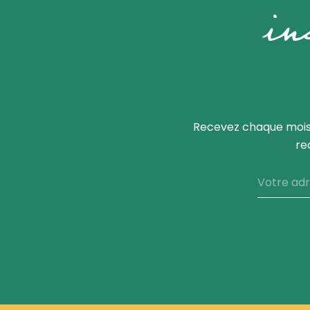
in
Recevez chaque mois,
re