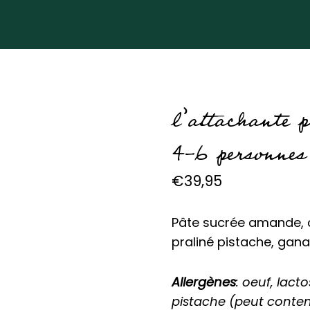
l’attachante p
4-6 personnes
€
39,95
Pâte sucrée amande, c
praliné pistache, gan
Allergènes
: oeuf, lact
pistache (peut conteni