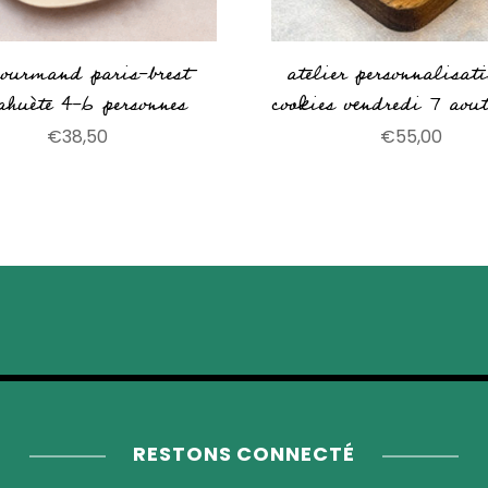
gourmand paris-brest
atelier personnalisat
ahuète 4-6 personnes
cookies vendredi 7 aou
€
38,50
€
55,00
RESTONS CONNECTÉ