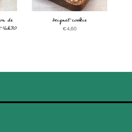
ion de
beignet cookie
t 16h30
€
4,60