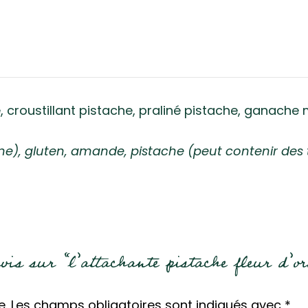
croustillant pistache, praliné pistache, ganache
ine), gluten, amande, pistache (peut contenir des t
avis sur “l’attachante pistache fleur d’
e.
Les champs obligatoires sont indiqués avec
*