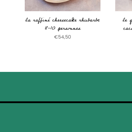
la raffiné cheesecake rhubarbe
le 
8-10 personnes
cac
€
54,50