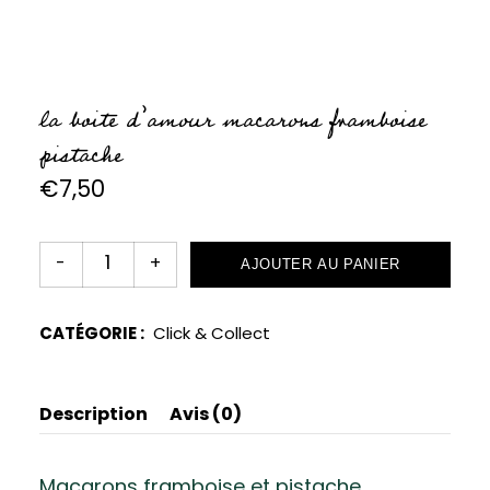
la boite d’amour macarons framboise
pistache
€
7,50
AJOUTER AU PANIER
CATÉGORIE :
Click & Collect
Description
Avis (0)
Macarons framboise et pistache