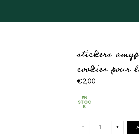
stickers amyp
cookies pour 
€
2,00
EN
STOC
K