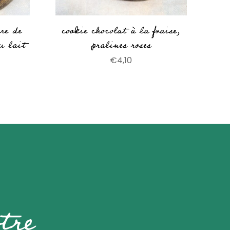
rre de
cookie chocolat à la fraise,
u lait
pralines roses
€
4,10
tre