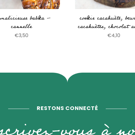
 malicieuse babka –
cookie cacahuète, beu
cannelle
cacahuètes, chocolat a
€
3,50
€
4,10
RESTONS CONNECTÉ
scrivez-vous à no