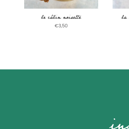
le câlin noisette
la
€
3,50
in