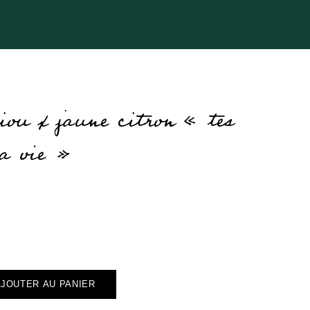
iou x jaune citron « tes
la vie »
AJOUTER AU PANIER