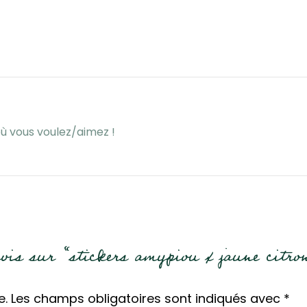
 où vous voulez/aimez !
 avis sur “stickers amypiou x jaune citro
e.
Les champs obligatoires sont indiqués avec
*