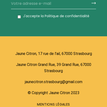
J'accepte la
Politique de confidentialité
Jaune Citron, 17 rue de l’ail, 67000 Strasbourg
Jaune Citron Grand Rue, 39 Grand Rue, 67000
Strasbourg
jaunecitron.strasbourg@gmail.com
© Copyright Jaune Citron 2023
MENTIONS LÉGALES